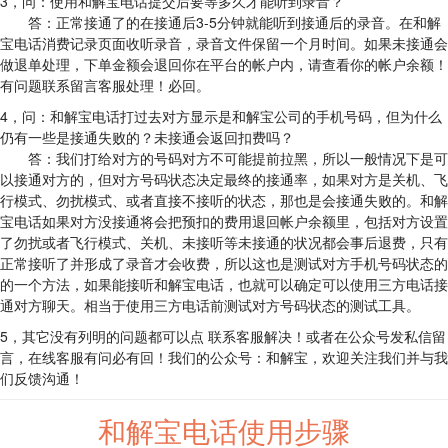
3，问：使用和解宝电话提交后要等多久才能听到录音？
答：正常接通了的在接通后3-5分钟就能听到接通后的录音。在和解
宝电话消费记录页面收听录音，录音文件保留一个月时间。如果未接通会
做退单处理，下单金额会退回你在平台的帐户内，请查看你的帐户余额！
有问题联系留言客服处理！必回。
4，问：和解宝电话打过去对方显示是和解宝公司的手机号码，但为什么
仍有一些是接通失败的？未接通会返回扣费吗？
答：我们打给对方的号码对方不可能提前拉黑，所以一般情况下是可
以接通对方的，但对方号码状态决定最终的接通率，如果对方是关机、飞
行模式、勿扰模式、或者直接不接听的状态，那也是会接通失败的。和解
宝电话如果对方没接通将会把预扣的费用退回帐户余额里，包括对方设置
了勿扰或者飞行模式、关机、未接听等未接通的状况都会事后退费，只有
正常接听了并形成了录音才会收费，所以这也是测试对方手机号码状态的
的一个方法，如果能接听和解宝电话，也就可以确定可以使用三方电话接
通对方聊天。相当于使用三方电话前测试对方号码状态的测试工具。
5，其它没有列明的问题都可以点 联系客服解决！或者在公众号发私信留
言，在线客服有问必有回！我们的公众号：和解宝，欢迎关注我们并与我
们反馈沟通！
和解宝电话使用步骤