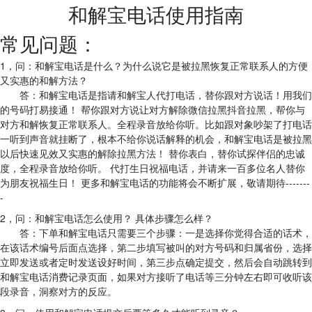
和解宝电话使用指南
常见问题：
1，问：和解宝电话是什么？为什么说它是被拉黑恢复正常联系人的方便
又实惠的和解方法？
答：和解宝电话是指请和解宝人代打电话，替你跟对方说话！用我们
的号码打易接通！ 帮你跟对方说让对方解除微信拉黑抖音拉黑，帮你与
对方和解恢复正常联系人。全程录音放给你听。比如跟对象吵架了打电话
一听到声音就挂断了，根本不给你说话解释的机会，和解宝电话是被拉黑
以后快速见效又实惠的解除拉黑方法！ 替你表白，替你试探伴侣的忠诚
度，全程录音放给你听。 代打生日祝福电话，并请来一百多位名人替你
为朋友祝福生日！ 更多和解宝电话的功能将会不断扩展，敬请期待-------
-
2，问：和解宝电话怎么使用？ 具体步骤怎么样？
答：下单和解宝电话只需要三个步骤：一是选择你觉得合适的话术，
在该话术编号后面点选择，第二步填写被叫的对方号码和归属省份，选择
立即发送或者定时发送设好时间，第三步点确定提交，然后会自动跳转到
和解宝电话消费记录页面，如果对方接听了电话等三分钟左右即可收听该
段录音，洞察对方的反应。