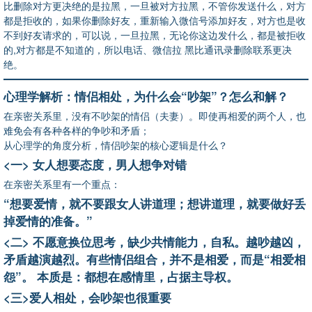
比删除对方更决绝的是拉黑，一旦被对方拉黑，不管你发送什么，对方
都是拒收的，如果你删除好友，重新输入微信号添加好友，对方也是收
不到好友请求的，可以说，一旦拉黑，无论你这边发什么，都是被拒收
的,对方都是不知道的，所以电话、微信拉 黑比通讯录删除联系更决
绝。
心理学解析：情侣相处，为什么会“吵架”？怎么和解？
在亲密关系里，没有不吵架的情侣（夫妻）。即使再相爱的两个人，也
难免会有各种各样的争吵和矛盾；
从心理学的角度分析，情侣吵架的核心逻辑是什么？
<一> 女人想要态度，男人想争对错
在亲密关系里有一个重点：
“想要爱情，就不要跟女人讲道理；想讲道理，就要做好丢
掉爱情的准备。”
<二> 不愿意换位思考，缺少共情能力，自私。越吵越凶，
矛盾越演越烈。有些情侣组合，并不是相爱，而是“相爱相
怨”。 本质是：都想在感情里，占据主导权。
<三>爱人相处，会吵架也很重要